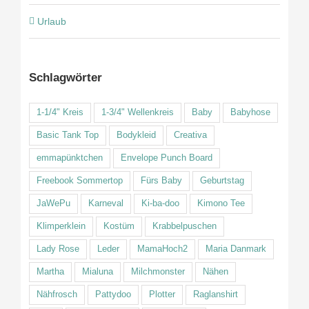
Urlaub
Schlagwörter
1-1/4" Kreis
1-3/4" Wellenkreis
Baby
Babyhose
Basic Tank Top
Bodykleid
Creativa
emmapünktchen
Envelope Punch Board
Freebook Sommertop
Fürs Baby
Geburtstag
JaWePu
Karneval
Ki-ba-doo
Kimono Tee
Klimperklein
Kostüm
Krabbelpuschen
Lady Rose
Leder
MamaHoch2
Maria Danmark
Martha
Mialuna
Milchmonster
Nähen
Nähfrosch
Pattydoo
Plotter
Raglanshirt